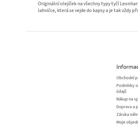
Originální olejíček na všechny typy tyčí Leonhart
lahvičce, která se vejde do kapsy a je tak vždy 
Z
á
p
a
t
Informac
í
Obchodní 
Podmínky o
údajů
Nákup na sp
Doprava a p
Záruka náhr
Moje objed