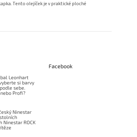
kapka. Tento olejíček je v praktické ploché
Facebook
tbal Leonhart
vyberte si barvy
podle sebe.
nebo Profi?
eský Ninestar
stolních
ch Ninestar ROCK
ítěze