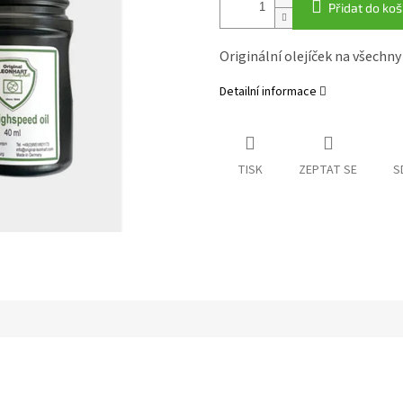
Přidat do koš
Originální olejíček na všechny
Detailní informace
TISK
ZEPTAT SE
S