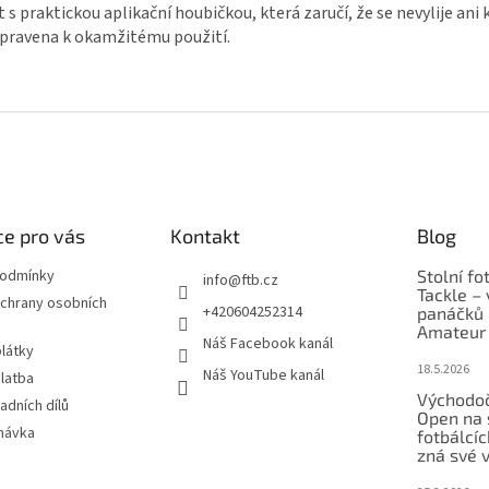
 s praktickou aplikační houbičkou, která zaručí, že se nevylije ani 
připravena k okamžitému použití.
e pro vás
Kontakt
Blog
podmínky
Stolní fo
info
@
ftb.cz
Tackle – 
chrany osobních
+420604252314
panáčků 
Amateur 
Náš Facebook kanál
látky
18.5.2026
Náš YouTube kanál
latba
Východoč
adních dílů
Open na 
návka
fotbálcí
zná své v