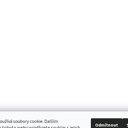
užívá soubory cookie. Dalším
Odmítnout
tohoto webu vyjadřujete souhlas s jejich