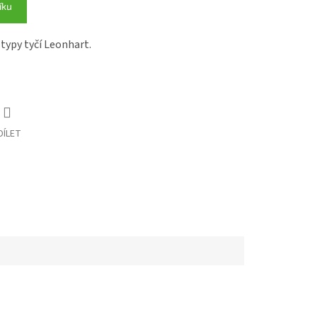
íku
 typy tyčí Leonhart.
DÍLET