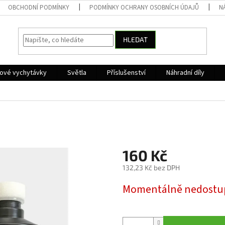
OBCHODNÍ PODMÍNKY
PODMÍNKY OCHRANY OSOBNÍCH ÚDAJŮ
N
HLEDAT
kové vychytávky
Světla
Příslušenství
Náhradní díly
160 Kč
132,23 Kč bez DPH
Měrná
Momentálně nedostu
cena: