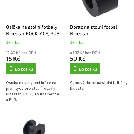
s
k
p
t
r
ů
o
d
Osička na stolní fotbaly
Doraz na stolní fotbal
u
Ninestar ROCK, ACE, PUB
Ninestar
k
Skladem
Skladem
t
ů
12,40 Kč bez DPH
41,32 Kč bez DPH
15 Kč
50 Kč
Do košíku
Do košíku
Osička na uchycení hráče na
Gumový doraz na stolní fotbálky
profi tyče pro stolní fotbaly
Ninestar.
Ninestar ROCK, Tournament ACE
a PUB.