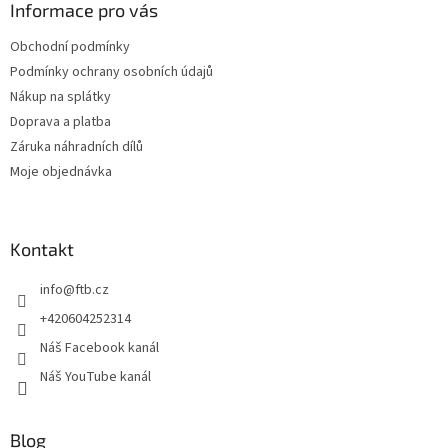
a
Informace pro vás
c
t
í
Obchodní podmínky
í
p
Podmínky ochrany osobních údajů
r
v
Nákup na splátky
k
Doprava a platba
y
Záruka náhradních dílů
v
ý
Moje objednávka
p
i
s
u
Kontakt
info
@
ftb.cz
+420604252314
Náš Facebook kanál
Náš YouTube kanál
Blog