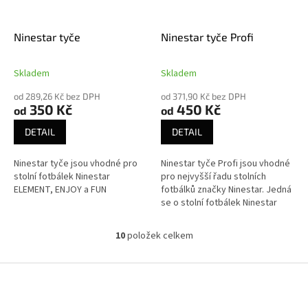
Ninestar tyče
Ninestar tyče Profi
Skladem
Skladem
od 289,26 Kč bez DPH
od 371,90 Kč bez DPH
350 Kč
450 Kč
od
od
DETAIL
DETAIL
Ninestar tyče jsou vhodné pro
Ninestar tyče Profi jsou vhodné
stolní fotbálek Ninestar
pro nejvyšší řadu stolních
ELEMENT, ENJOY a FUN
fotbálků značky Ninestar. Jedná
se o stolní fotbálek Ninestar
Rock, Tournament ACE a PUB.
10
položek celkem
O
v
l
Z
á
á
d
p
a