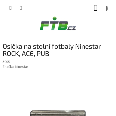
Přejít
NÁKUP
na
obsah
KOŠÍK
Osička na stolní fotbaly Ninestar
ROCK, ACE, PUB
5005
Značka:
Ninestar