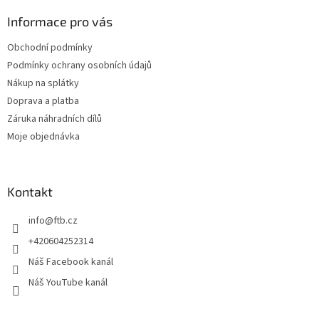
p
a
Informace pro vás
t
Obchodní podmínky
í
Podmínky ochrany osobních údajů
Nákup na splátky
Doprava a platba
Záruka náhradních dílů
Moje objednávka
Kontakt
info
@
ftb.cz
+420604252314
Náš Facebook kanál
Náš YouTube kanál