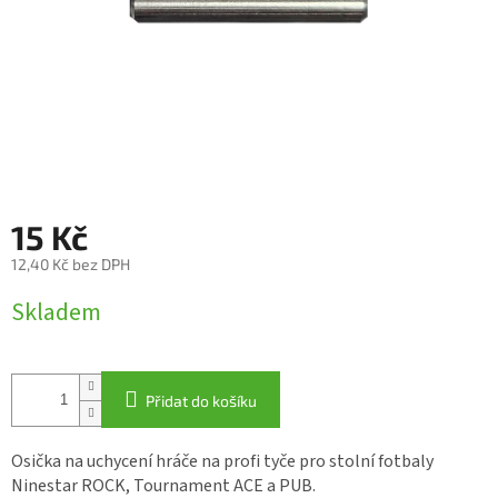
15 Kč
12,40 Kč bez DPH
Měrná
Skladem
cena:
Přidat do košíku
Osička na uchycení hráče na profi tyče pro stolní fotbaly
Ninestar ROCK, Tournament ACE a PUB.