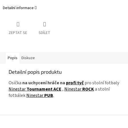
Detailní informace
ZEPTAT SE
SDÍLET
Popis
Diskuze
Detailní popis produktu
Osička
na uchycení hráče na
profi tyč
pro stolní fotbaly
Ninestar
Tournament ACE
,
Ninestar
ROCK
a stolní
fotbálek
Ninestar
PUB
.
Z
á