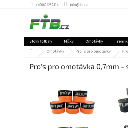
Přejít
+420604252314
info@ftb.cz
na
obsah
Stolní fotbaly
Míčky
Omotávky
Trénin
Domů
Omotávky
Pro´s pro omotávky
Pro
Pro's pro omotávka 0,7mm - 