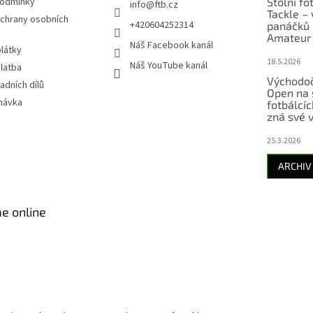
podmínky
Stolní fo
info
@
ftb.cz
Tackle – 
chrany osobních
+420604252314
panáčků 
Amateur 
Náš Facebook kanál
látky
18.5.2026
Náš YouTube kanál
latba
Východoč
adních dílů
Open na 
návka
fotbálcí
zná své v
25.3.2026
ARCHIV
e online