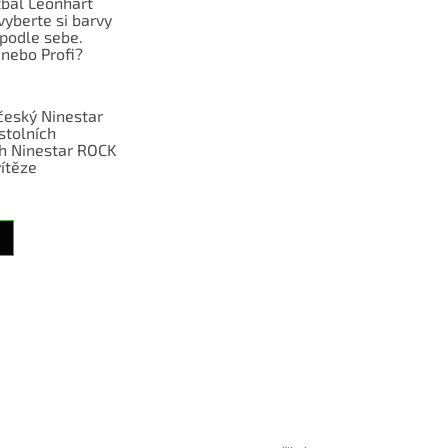
tbal Leonhart
vyberte si barvy
podle sebe.
nebo Profi?
eský Ninestar
stolních
ch Ninestar ROCK
ítěze