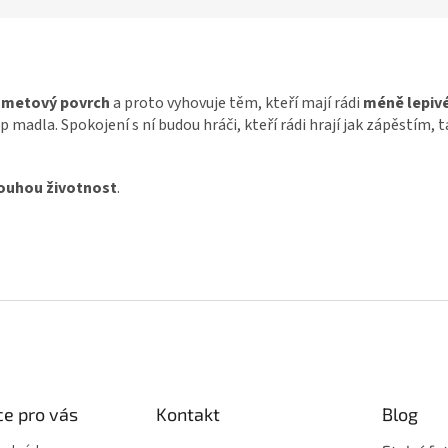
ametový povrch
a proto vyhovuje těm, kteří mají rádi
méně lepiv
madla. Spokojení s ní budou hráči, kteří rádi hrají jak zápěstím, tak
ouhou životnost
.
e pro vás
Kontakt
Blog