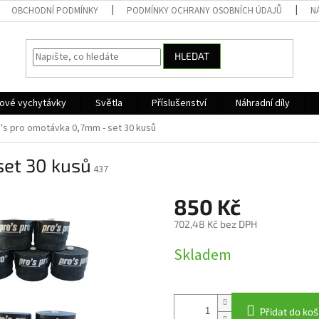
OBCHODNÍ PODMÍNKY
PODMÍNKY OCHRANY OSOBNÍCH ÚDAJŮ
N
HLEDAT
kové vychytávky
Světla
Příslušenství
Náhradní díly
's pro omotávka 0,7mm - set 30 kusů
set 30 kusů
437
850 Kč
702,48 Kč bez DPH
Měrná
Skladem
cena:
Přidat do koš