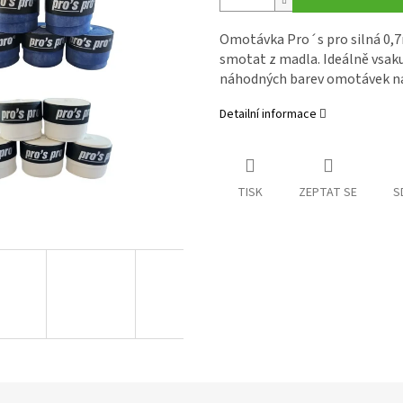
Omotávka Pro´s pro silná 0,
smotat z madla. Ideálně vsaku
náhodných barev omotávek na 
Detailní informace
TISK
ZEPTAT SE
S