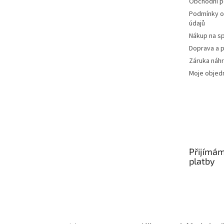
Obchodní 
Podmínky o
údajů
Nákup na sp
Doprava a p
Záruka náhr
Moje objed
Přijímám
platby