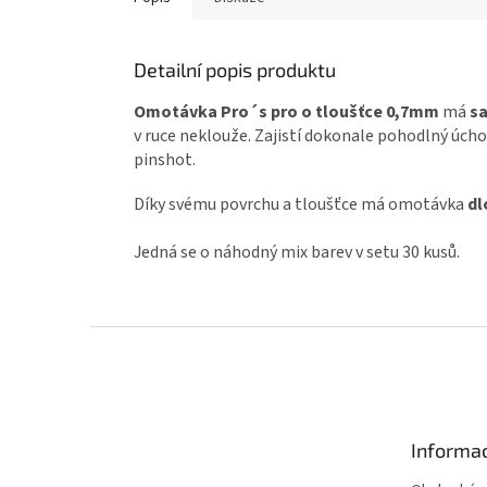
Detailní popis produktu
Omotávka Pro´s pro o tloušťce 0,7mm
má
s
v ruce neklouže. Zajistí dokonale pohodlný úchop 
pinshot.
Díky svému povrchu a tloušťce má omotávka
dl
Jedná se o náhodný mix barev v setu 30 kusů.
Z
á
p
a
t
Informac
í