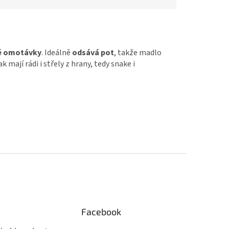
é omotávky
. Ideálně
odsává pot
, takže madlo
 mají rádi i střely z hrany, tedy snake i
Facebook