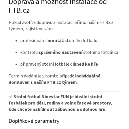
Doprava a možnost instalace od
FTB.cz
Pokud zvolíte dopravu a instalaci přímo naším FTB.cz
týmem, zajistíme vám:
profesionální
montáž
stolního fotbalu
kontrolu
správného nastavení
stolního fotbálku
připravený stolní
fotbálek
ihned ke hře
Termín dodání je v tomto případě
individuálně
domluven s naším FTB.cz týmem
.
✅
Stolní fotbal Ninestar FUN je ideální stolní
fotbálek pro děti, rodiny a volnočasové prostory,
kde chcete nabídnout zábavnou a odolnou hru.
Doplňkové parametry