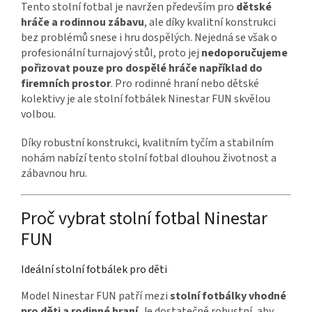
Tento stolní fotbal je navržen především pro
dětské
hráče a rodinnou zábavu
, ale díky kvalitní konstrukci
bez problémů snese i hru dospělých. Nejedná se však o
profesionální turnajový stůl, proto jej
nedoporučujeme
pořizovat pouze pro dospělé hráče například do
firemních prostor
. Pro rodinné hraní nebo dětské
kolektivy je ale stolní fotbálek Ninestar FUN skvělou
volbou.
Díky robustní konstrukci, kvalitním tyčím a stabilním
nohám nabízí tento stolní fotbal dlouhou životnost a
zábavnou hru.
Proč vybrat stolní fotbal Ninestar
FUN
Ideální stolní fotbálek pro děti
Model Ninestar FUN patří mezi
stolní fotbálky vhodné
pro děti a rodinné hraní
. Je dostatečně robustní, aby