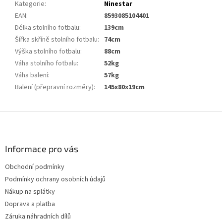
Kategorie
:
Ninestar
EAN
:
8593085104401
Délka stolního fotbalu
:
139cm
Šířka skříně stolního fotbalu
:
74cm
Výška stolního fotbalu
:
88cm
Váha stolního fotbalu
:
52kg
Váha balení
:
57kg
Balení (přepravní rozměry)
:
145x80x19cm
Z
á
p
a
Informace pro vás
t
Obchodní podmínky
í
Podmínky ochrany osobních údajů
Nákup na splátky
Doprava a platba
Záruka náhradních dílů