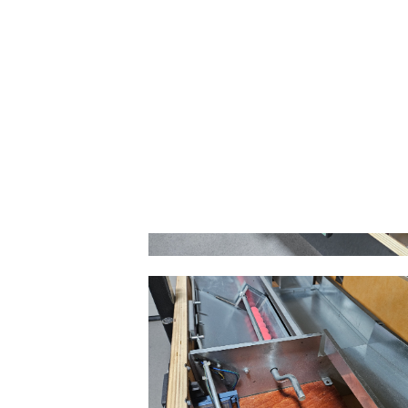
Elektronický mincovník
Elektronický mincovník akceptuje mince 5
počítadlo her.