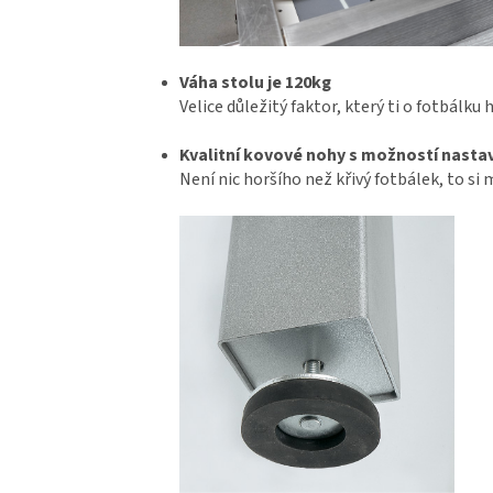
Váha stolu je 120kg
Velice důležitý faktor, který ti o fotbálku
Kvalitní kovové nohy s možností nasta
Není nic horšího než křivý fotbálek, to si