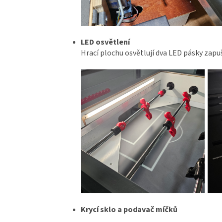
LED osvětlení
Hrací plochu osvětlují dva LED pásky zapu
Krycí sklo a podavač míčků