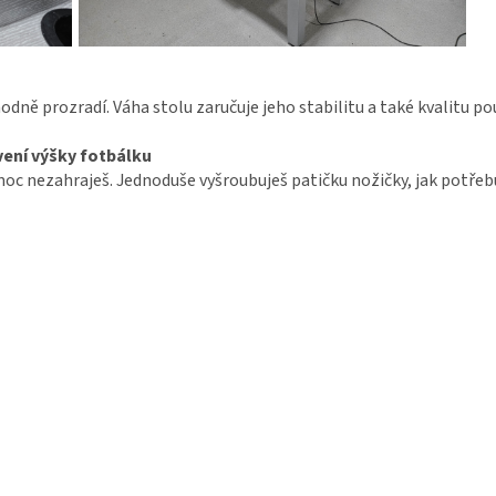
 hodně prozradí. Váha stolu zaručuje jeho stabilitu a také kvalitu p
vení výšky fotbálku
 moc nezahraješ. Jednoduše vyšroubuješ patičku nožičky, jak potřebu