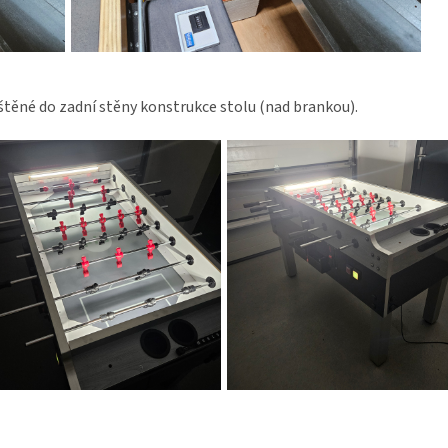
štěné do zadní stěny konstrukce stolu (nad brankou).