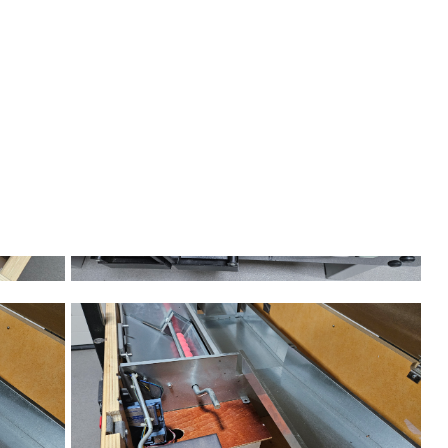
Kč, 10Kč, 20Kč, 50Kč. Největší výhodou je velice nízká poruchovos