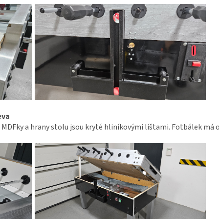
eva
a MDFky a hrany stolu jsou kryté hliníkovými lištami. Fotbálek má ot