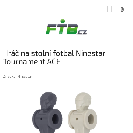
Přejít
NÁKUP
na
obsah
KOŠÍK
Hráč na stolní fotbal Ninestar
Tournament ACE
Značka:
Ninestar