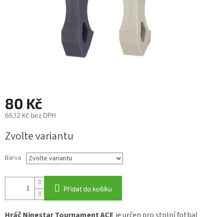
80 Kč
66,12 Kč bez DPH
Měrná
Zvolte variantu
cena:
Barva
Přidat do košíku
Hráč Ninestar Tournament ACE
je určen pro stolní fotbal