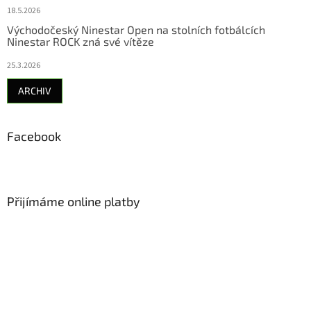
18.5.2026
Východočeský Ninestar Open na stolních fotbálcích
Ninestar ROCK zná své vítěze
25.3.2026
ARCHIV
Facebook
Přijímáme online platby