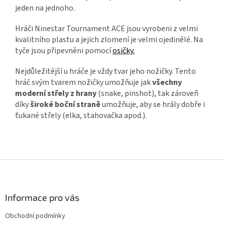
jeden na jednoho.
Hráči Ninestar Tournament ACE jsou vyrobeni z velmi
kvalitního plastu a jejich zlomení je velmi ojedinělé. Na
tyče jsou připevněni pomocí
osičky.
Nejdůležitější u hráče je vždy tvar jeho nožičky. Tento
hráč svým tvarem nožičky umožňuje jak
všechny
moderní střely z hrany
(snake, pinshot), tak zároveň
díky
široké boční straně
umožňuje, aby se
hrály dobře i
ťukané střely (elka, stahovačka apod.).
Z
á
p
a
Informace pro vás
t
Obchodní podmínky
í